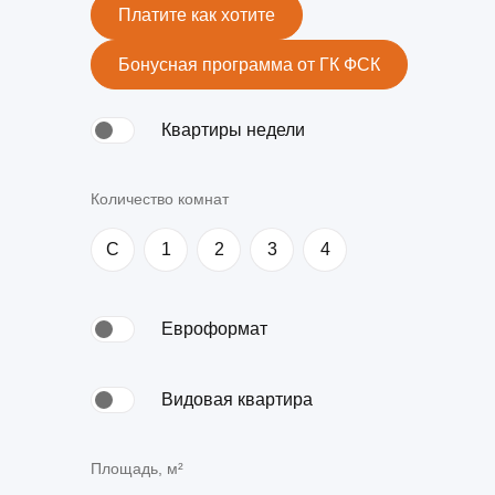
Ипотека по двум документам
новостройки
квартир
Платите как хотите
Рефинансирование
Бонусная программа от ГК ФСК
Квартиры недели
Количество комнат
C
1
2
3
4
Евроформат
Видовая квартира
Площадь, м²