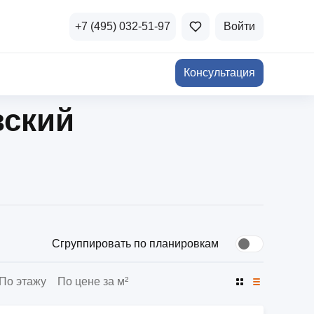
+7 (495) 032-51-97
Войти
Консультация
вский
ичная недвижимость
а и продажа
Все акции
и скидки
стиции в коммерцию
Все акции
озможности для роста
Сгруппировать по планировкам
По этажу
По цене за м²
осы и ответы
 на популярные вопросы