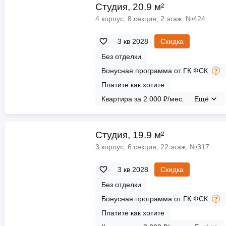
ы
скидки
Cтудия, 20.9 м²
Субсидии
4 корпус, 8 секция, 2 этаж, №424
Материнский капитал
3 кв 2028
Скидка
Без отделки
Покупка онлайн
Бонусная программа от ГК ФСК
Платите как хотите
Квартира за 2 000 ₽/мес
Ещё
Cтудия, 19.9 м²
3 корпус, 6 секция, 22 этаж, №317
3 кв 2028
Скидка
Без отделки
Бонусная программа от ГК ФСК
Платите как хотите