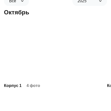
Все
2025
Октябрь
Корпус 1
4 фото
К