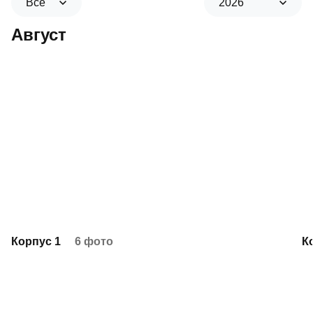
Все
2026
Август
Корпус 1
6 фото
К