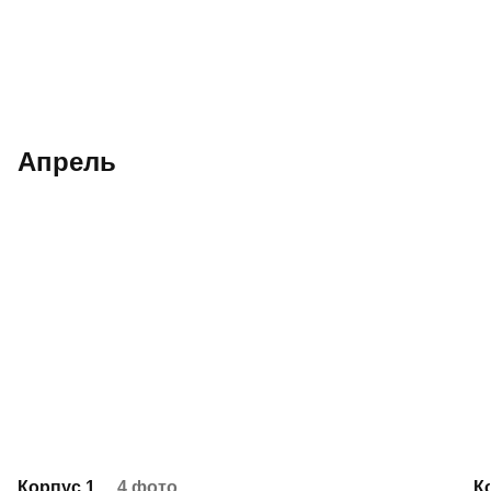
Апрель
Корпус 1
4 фото
К