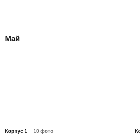
Май
Корпус 1
10 фото
К