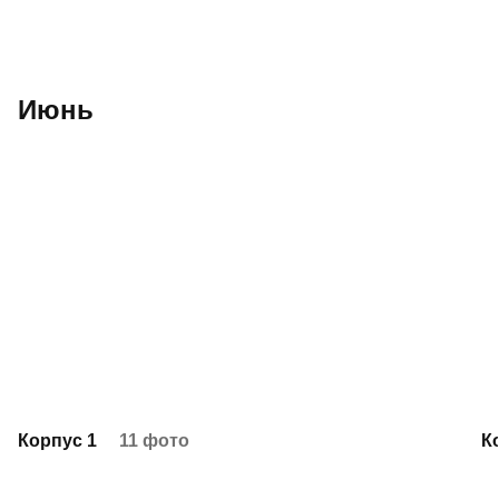
Июнь
Корпус 1
11 фото
К