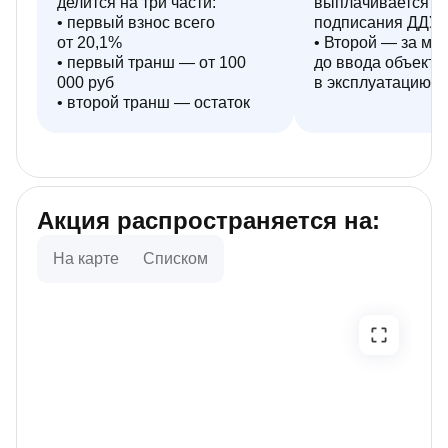
делится на три части:
выплачивается п
• первый взнос всего
подписания ДДУ
от 20,1%
• Второй — за ме
• первый транш — от 100
до ввода объекта
000 руб
в эксплуатацию
• второй транш — остаток
Акция распространяется на:
На карте
Списком