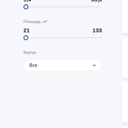
Ипотека по двум документам
новостройки
квартир
Рефинансирование
Площадь, м²
Корпус
Все