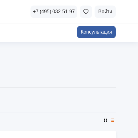
+7 (495) 032-51-97
Войти
Консультация
ичная недвижимость
а и продажа
Все акции
и скидки
стиции в коммерцию
Все акции
озможности для роста
осы и ответы
 на популярные вопросы