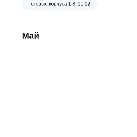
Ипотека по двум документам
новостройки
квартир
Готовые корпуса 1-8, 11-12
Рефинансирование
Май