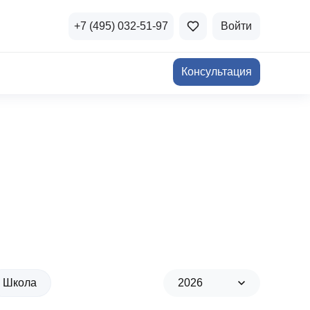
+7 (495) 032-51-97
Войти
Консультация
ичная недвижимость
а и продажа
Все акции
и скидки
стиции в коммерцию
Все акции
озможности для роста
Школа
2026
осы и ответы
 на популярные вопросы