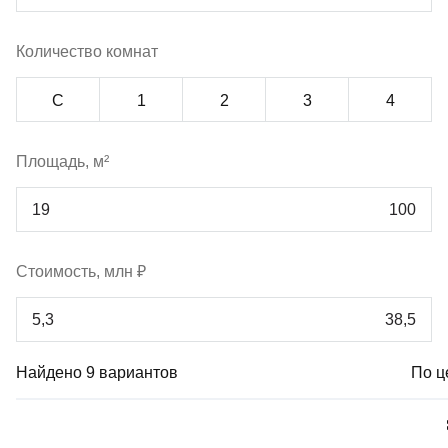
Количество комнат
С
1
2
3
4
Площадь, м²
Стоимость, млн ₽
Найдено 9 вариантов
По ц