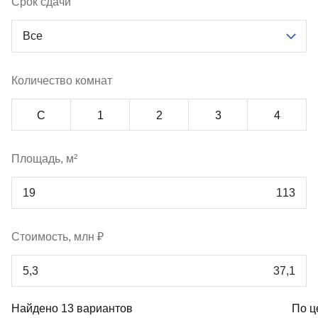
Срок сдачи
Все
Количество комнат
С
1
2
3
4
Площадь, м²
Стоимость, млн ₽
Найдено 13 вариантов
По ц