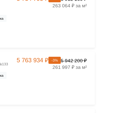
263 064 ₽ за м²
ка
5 763 934 ₽
5 942 200 ₽
-3%
 №133
261 997 ₽ за м²
ка