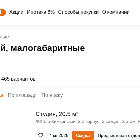
Акции
Ипотека 6%
Способы покупки
О компании
М
тные
ей, малогабаритные
 465 вариантов
По площади
По этажу
Cтудия, 20.5 м²
ЖК 1‑й Химкинский, 2.1 корпус, 2 секция, 2 этаж,
4 кв 2028
Скидка
Предчистовая отдел