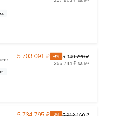
257 826 ₽ за м²
ка
5 703 091 ₽
5 940 720 ₽
-4%
 №287
255 744 ₽ за м²
ка
5 734 795 ₽
5 912 160 ₽
-3%