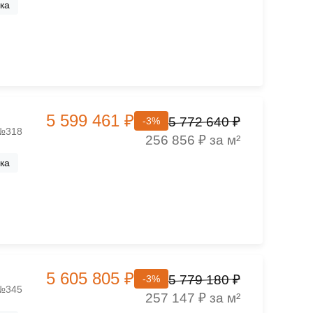
ка
5 599 461 ₽
5 772 640 ₽
-3%
 №318
256 856 ₽ за м²
ка
5 605 805 ₽
5 779 180 ₽
-3%
 №345
257 147 ₽ за м²