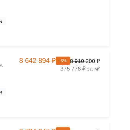
те
8 642 894 ₽
8 910 200 ₽
-3%
ж,
375 778 ₽ за м²
те