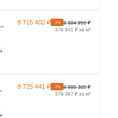
8 715 402 ₽
8 984 950 ₽
-3%
аж,
378 931 ₽ за м²
те
8 725 441 ₽
8 995 300 ₽
-3%
ж,
379 367 ₽ за м²
те