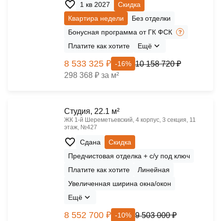
1 кв 2027
Скидка
Квартира недели
Без отделки
Бонусная программа от ГК ФСК
Платите как хотите
Ещё
8 533 325 ₽
10 158 720 ₽
-16%
298 368 ₽ за м²
Cтудия, 22.1 м²
ЖК 1‑й Шереметьевский, 4 корпус, 3 секция, 11
этаж, №427
Сдана
Скидка
Предчистовая отделка + с/у под ключ
Платите как хотите
Линейная
Увеличенная ширина окна/окон
Ещё
8 552 700 ₽
9 503 000 ₽
-10%