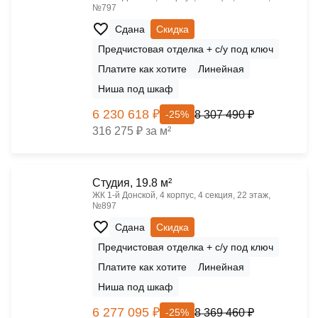
№797
Сдана
Скидка
Предчистовая отделка + с/у под ключ
Платите как хотите
Линейная
Ниша под шкаф
6 230 618 ₽
8 307 490 ₽
-25%
316 275 ₽ за м²
Cтудия, 19.8 м²
ЖК 1‑й Донской, 4 корпус, 4 секция, 22 этаж,
№897
Сдана
Скидка
Предчистовая отделка + с/у под ключ
Платите как хотите
Линейная
Ниша под шкаф
6 277 095 ₽
8 369 460 ₽
-25%