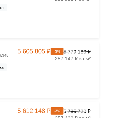
ка
5 605 805 ₽
5 779 180 ₽
-3%
 №345
257 147 ₽ за м²
ка
5 612 148 ₽
5 785 720 ₽
-3%