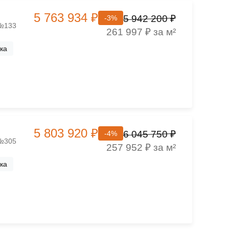
5 763 934 ₽
5 942 200 ₽
-3%
 №133
261 997 ₽ за м²
ка
5 803 920 ₽
6 045 750 ₽
-4%
 №305
257 952 ₽ за м²
ка