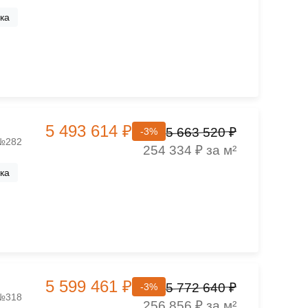
ка
5 493 614 ₽
5 663 520 ₽
-3%
 №282
254 334 ₽ за м²
ка
5 599 461 ₽
5 772 640 ₽
-3%
 №318
256 856 ₽ за м²