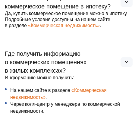
коммерческое помещение в ипотеку?
Да, купить коммерческое помещение можно в ипотеку.
Подробные условия доступны на нашем сайте
в разделе
«Коммерческая недвижимость»
.
Где получить информацию
о коммерческих помещениях
Написать
Написать
в WhatsApp
в Telegram
в жилых комплексах?
Информацию можно получить:
На нашем сайте в разделе
«Коммерческая
недвижимость»
.
Написать
Заказать
Через колл‑центр у менеджера по коммерческой
в онлайн‑чат
звонок
недвижимости.