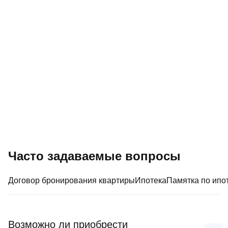
Поддержка 1‑го
Коммерческая недвижимость
Часто задаваемые вопросы
ДСК
Договор бронирования квартиры
Ипотека
Памятка по ипо
Возможно ли приобрести