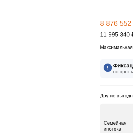
ы
скидки
Субсидии
8 876 552
Материнский капитал
11 995 340 
Покупка онлайн
Максимальная 
Фиксац
по прогр
Другие выгодн
Семейная
ипотека