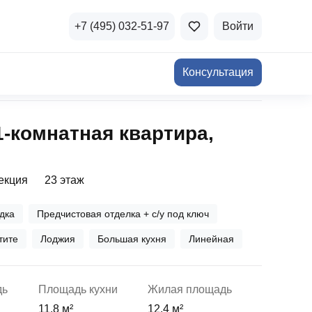
+7 (495) 032-51-97
Войти
Консультация
ичная недвижимость
1‑комнатная квартира,
а и продажа
Все акции
и скидки
секция
23 этаж
стиции в коммерцию
Все акции
дка
Предчистовая отделка + с/у под ключ
озможности для роста
тите
Лоджия
Большая кухня
Линейная
дь
Площадь кухни
Жилая площадь
осы и ответы
11.8 м²
12.4 м²
 на популярные вопросы