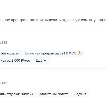
нное пространство или выделить отдельную комнату под каб
 №382
Без отделки
Бонусная программа от ГК ФСК
ира за 2 000 ₽/мес
Ещё
 №142
иль отделки: Чизкейк
Платите как хотите
Лоджия