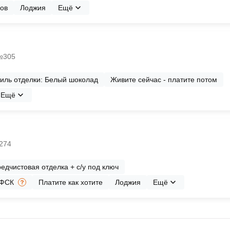
ков
Лоджия
Ещё
 №305
иль отделки: Белый шоколад
Живите сейчас - платите потом
Ещё
№274
едчистовая отделка + с/у под ключ
 ФСК
Платите как хотите
Лоджия
Ещё