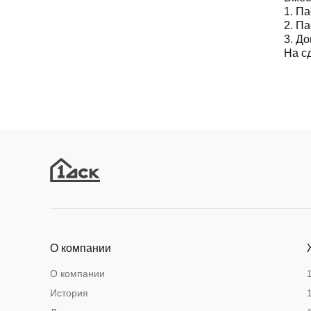
1. П
2. П
3. Д
На с
О компании
О компании
История