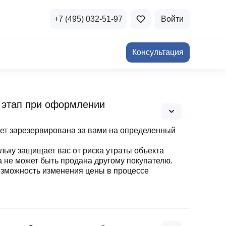
+7 (495) 032-51-97
Войти
Консультация
ичная недвижимость
а и продажа
 этап при оформлении
Все акции
и скидки
дет зарезервирована за вами на определенный
стиции в коммерцию
Все акции
льку защищает вас от риска утраты объекта
а не может быть продана другому покупателю.
озможности для роста
возможность изменения цены в процессе
осы и ответы
 на популярные вопросы