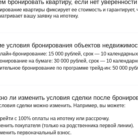
ем бронировать квартиру, если нет уверенности
ы
скидки
Субсидии
ирование квартиры фиксирует ее стоимость и гарантирует, ч
матривает вашу заявку на ипотеку.
Материнский капитал
Покупка онлайн
ие условия бронирования объектов недвижимос
лайн‑бронирование: 15 000 рублей, срок — 10 календарны
онирование на бумаге: 30 000 рублей, срок — 10 календарн
ительное бронирование по программе трейд‑ин: 50 000 руб
но ли изменить условия сделки после брониро
условия сделки можно изменить. Например, вы можете:
рейти с 100% оплаты на ипотеку или рассрочку.
енить покупателя (только на родственника первой линии).
менить первоначальный взнос.