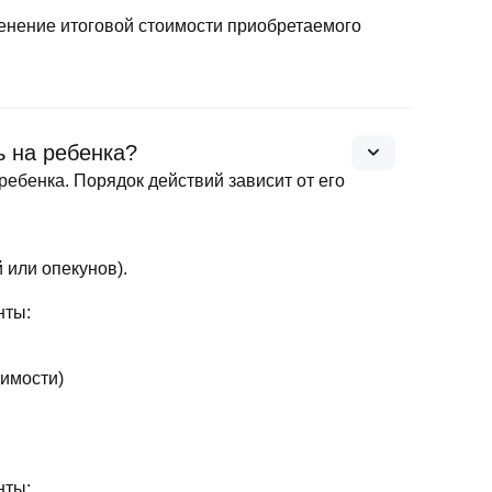
енение итоговой стоимости приобретаемого
 на ребенка?
ебенка. Порядок действий зависит от его
 или опекунов).
нты:
димости)
нты: