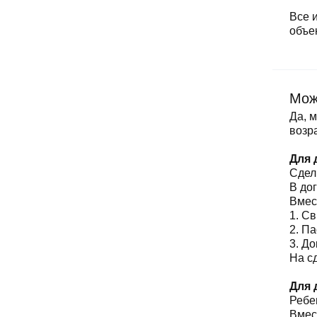
Все 
объе
Мож
Да, 
возр
Для 
Сдел
В до
Вмес
1. С
2. П
3. Д
На с
Для 
Ребе
Вмес