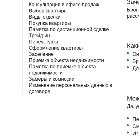
Ипотека по двум документам
Зач
новостройки
квартир
Консультация в офисе продаж
Брон
Рефинансирование
Выбор квартиры
расс
Виды отделки
Покупка квартиры
Памятка по дистанционной сделке
Трейд-ин
Переуступка
Как
Оформление квартиры
Заселение
Он
Приемка объекта недвижимости
Бр
Памятка по приемке объекта
Дл
недвижимости
Замеры и комиссии
Изменение персональных данных в
договоре
Мож
Да, 
Пе
См
Из