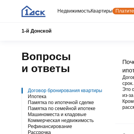
Недвижимость
Квартиры
Платите
1-й Донской
Страхование ипотеки
О компании
Ипотека
Вопросы
О компании
Поиск арендатора для
Ипотечные программы
Поч
и ответы
История
коммерческой недвижимости
Калькулятор ипотеки
ипо
Коммерч
Для акционеров
Семейная ипотека
Дого
недвижи
Вторичная недвижимость
срок
Тендеры
IT‑ипотека
Это 
Договор бронирования квартиры
Реализация оборудования и ТМЦ
из‑з
Стандартная ипотека
Ипотека
Кром
Памятка по ипотечной сделке
Новости
Ипотека траншами
расс
Памятка по семейной ипотеке
Машиноместа и кладовые
Военная ипотека
Коммерческая недвижимость
Ипотека на коммерцию
Рефинансирование
Все
Готовые
Рассрочка