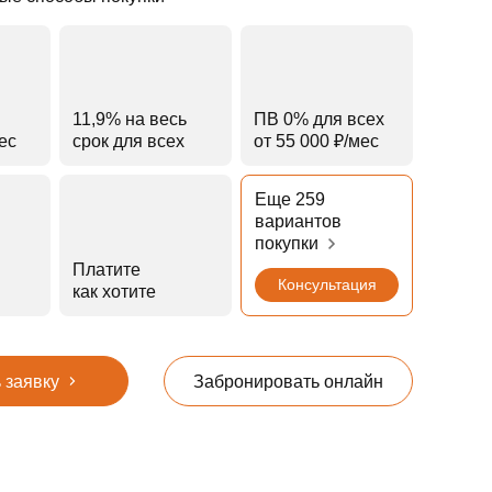
11,9% на весь
ПВ 0% для всех
мес
срок для всех
от 55 000 ₽⁠/⁠мес
Еще 259
вариантов
покупки
Платите
Консультация
как хотите
 заявку
Забронировать онлайн