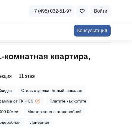
+7 (495) 032-51-97
Войти
Консультация
ичная недвижимость
1‑комнатная квартира,
а и продажа
Все акции
и скидки
секция
11 этаж
стиции в коммерцию
Все акции
Скидка
Стиль отделки: Белый шоколад
озможности для роста
рамма от ГК ФСК
Платите как хотите
000 ₽/мес
Мастер-зона с гардеробной
рдеробная
Линейная
осы и ответы
 на популярные вопросы