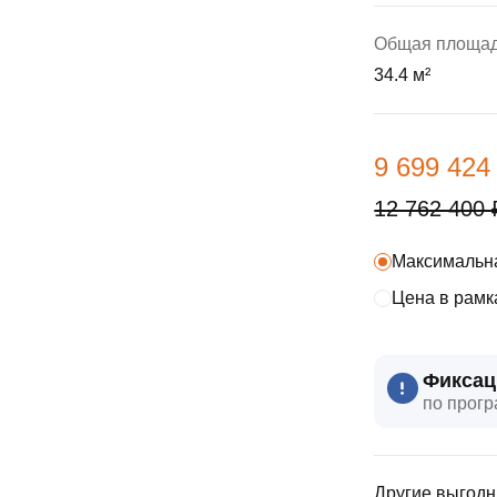
ы
скидки
Субсидии
Общая площа
34.4 м²
Материнский капитал
Покупка онлайн
9 699 424
12 762 400 
Максимальна
Цена в рамк
Фиксац
по прогр
Другие выгодн