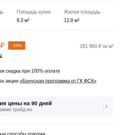
дь
Площадь кухни
Жилая площадь
9.3 м²
12.8 м²
 ₽
-24%
281 960 ₽ за м²
₽
я скидка при 100% оплате
ах акции
«Бонусная программа от ГК ФСК»
ия цены на 90 дней
амме трейд‑ин
ые способы покупки