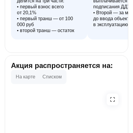
делится на три части:
выплачивается п
• первый взнос всего
подписания ДДУ
от 20,1%
• Второй — за ме
• первый транш — от 100
до ввода объекта
000 руб
в эксплуатацию
• второй транш — остаток
Акция распространяется на:
На карте
Списком