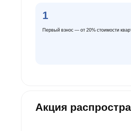
Ипотека по двум документам
новостройки
квартир
Рефинансирование
1
Первый взнос — от 20% стоимости ква
Акция распростра