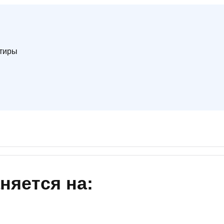
ы
скидки
Субсидии
Материнский капитал
ртиры
Покупка онлайн
няется на: