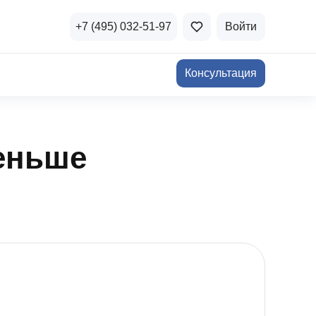
+7 (495) 032-51-97
Войти
Консультация
ичная недвижимость
а и продажа
еньше
Все акции
и скидки
стиции в коммерцию
Все акции
озможности для роста
осы и ответы
 на популярные вопросы