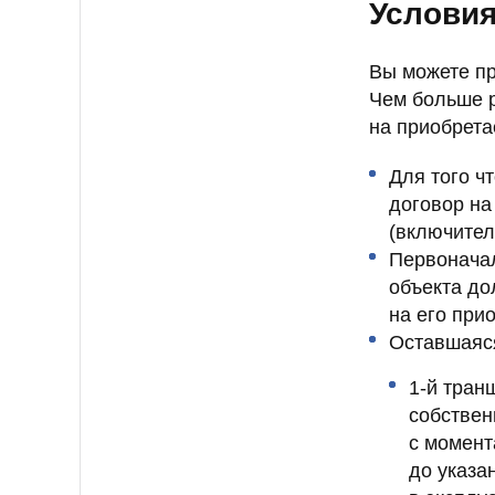
Условия
Вы можете пр
Чем больше р
на приобрета
Для того ч
договор на 
(включител
Первоначал
объекта до
на его при
Оставшаяся
1‑й тран
собствен
с момент
до указа