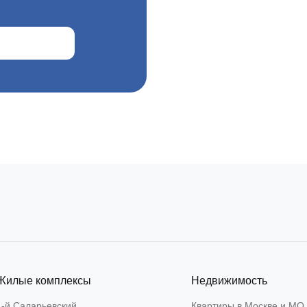
Подбери
мечты 
пар
Подобр
Жилые комплексы
Недвижимость
1-й Саларьевский
Квартиры в Москве и МО