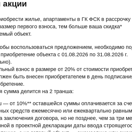
 акции
иобрести жилье, апартаменты в ГК ФСК в рассрочку 
азмер первого взноса, тем больше ваша скидка*
емый объект.
тобы воспользоваться предложением, необходимо п
приобретение объекта с 01.08.2026 по 31.08.2026 г.
ьно).
ьный взнос в размере от 20% от стоимости приобре
лжен быть внесен приобретателем в день подписани
обретение.
 сумма делится на 2 транша:
ш — от 10%** оставшейся суммы оплачивается за сче
ных средств ежемесячно или ежеквартально равны
а заключения договора, но не позднее, чем за три м
нной в проектной декларации даты ввода строящегос