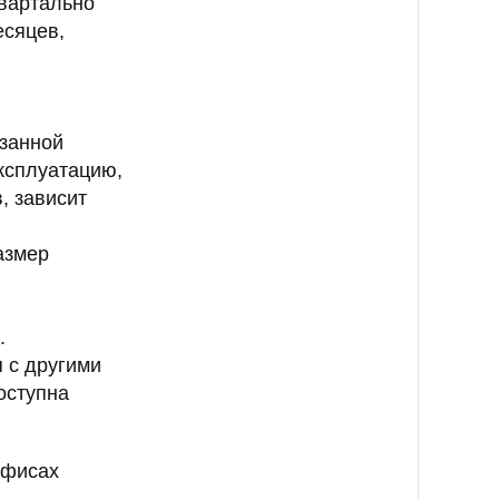
квартально
есяцев,
азанной
ксплуатацию,
, зависит
азмер
.
 с другими
оступна
офисах