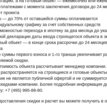
атацию, а на готовый объект — ежемесячно или еже
платежами с момента заключения договора до 24 м
от проекта
ш — до 70% от оставшейся суммы оплачиваются
идуальному графику за счет собственных средств
зможностью перехода в ипотеку за два месяца до ук
ной декларации даты ввода строящегося объекта в э
овый объект — в конце срока рассрочки до 24 месяцев
та
 суммы первого взноса и 1‑го транша увеличивает р
яемой скидки.
тоимость объекта рассчитывает менеджер компании.
распространяется на строящиеся и готовые объекты
е не является публичной офертой и не суммируется
скидками компании. Более подробная информация д
: +7 (495) 995‑88‑80.
доставления скидки и расчет вы можете получить в 