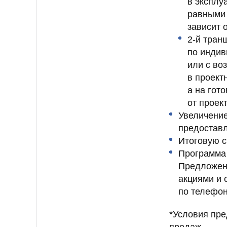
в эксплу
равными 
зависит 
2‑й тран
по индив
или с во
в проект
а на гот
от проек
Увеличение
предоставл
Итоговую с
Программа 
Предложени
акциями и 
по телефону
*Условия пре