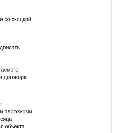
и со скидкой.
одписать
таемого
я договора
т
ми платежами
есяца
я объекта