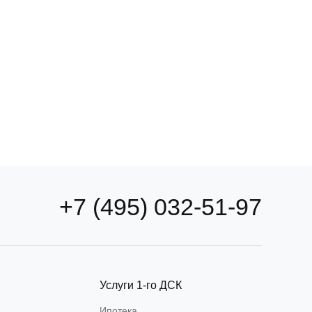
те квартиру
по удобным
аметрам
+7 (495) 032-51-97
ать квартиру
Услуги 1-го ДСК
Ипотека