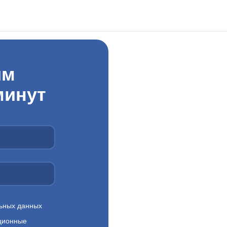
им
минут
ьных данных
ционные