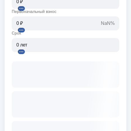
Первоначальный взнос
NaN%
Срок