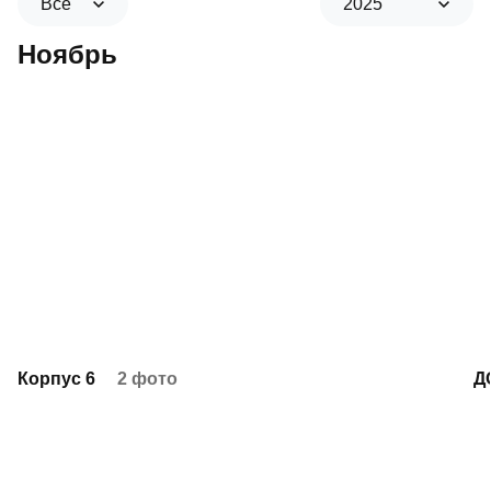
Все
2025
Ноябрь
Корпус 6
2 фото
Д