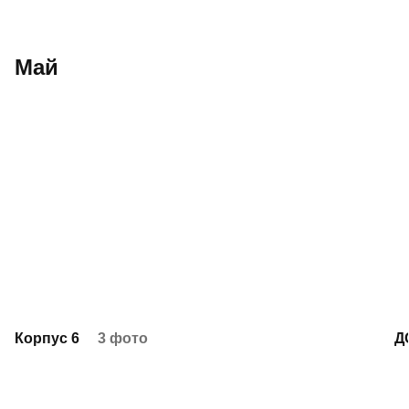
Май
Корпус 6
3 фото
Д