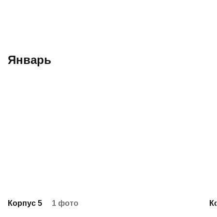
Январь
Корпус 5
1 фото
К