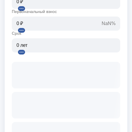
Первоначальный взнос
NaN%
Срок