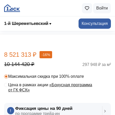
Войти
1-й Шереметьевский
Консультация
Выбрать квартиру
8 521 313 ₽
-16%
10 144 420 ₽
297 948 ₽ за м²
Максимальная скидка при 100% оплате
Цена в рамках акции
«Бонусная программа
от ГК ФСК»
Фиксация цены на 90 дней
по программе трейд‑ин