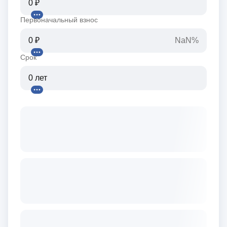
Первоначальный взнос
NaN%
Срок