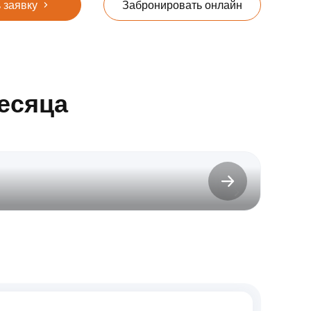
 заявку
Забронировать онлайн
есяца
до 31.