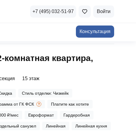
+7 (495) 032-51-97
Войти
Консультация
ичная недвижимость
2‑комнатная квартира,
а и продажа
Все акции
и скидки
 секция
15 этаж
стиции в коммерцию
Все акции
Скидка
Стиль отделки: Чизкейк
озможности для роста
рамма от ГК ФСК
Платите как хотите
000 ₽/мес
Евроформат
Гардеробная
здельный санузел
Линейная
Линейная кухня
осы и ответы
 на популярные вопросы