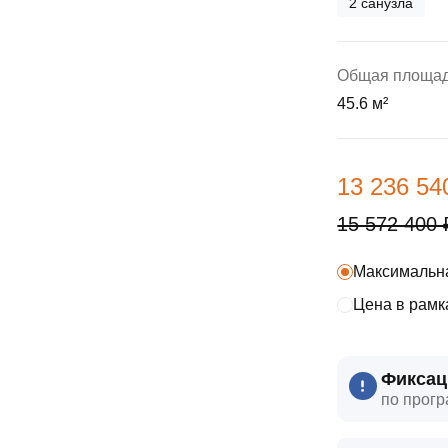
2 санузла
ы
скидки
Субсидии
Материнский капитал
Общая площа
45.6 м²
Покупка онлайн
13 236 54
15 572 400 
Максимальна
Цена в рамк
Фиксац
по прогр