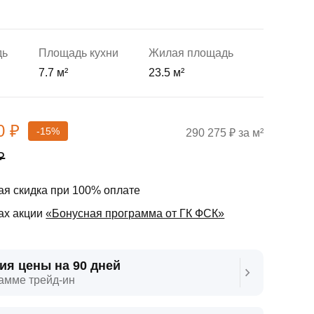
дь
Площадь кухни
Жилая площадь
7.7 м²
23.5 м²
0 ₽
-15%
290 275 ₽ за м²
₽
я скидка при 100% оплате
ах акции
«Бонусная программа от ГК ФСК»
ия цены на 90 дней
амме трейд‑ин