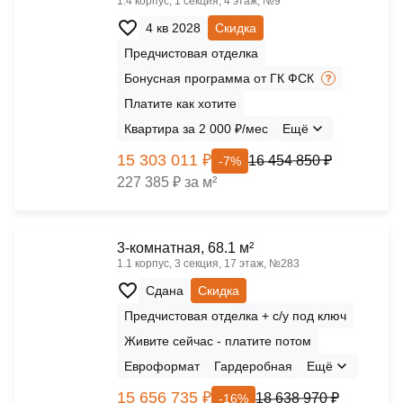
1.4 корпус, 1 секция, 4 этаж, №9
4 кв 2028
Скидка
Предчистовая отделка
Бонусная программа от ГК ФСК
Платите как хотите
Квартира за 2 000 ₽/мес
Ещё
15 303 011 ₽
16 454 850 ₽
-7%
227 385 ₽ за м²
3-комнатная, 68.1 м²
1.1 корпус, 3 секция, 17 этаж, №283
Сдана
Скидка
Предчистовая отделка + с/у под ключ
Живите сейчас - платите потом
Евроформат
Гардеробная
Ещё
15 656 735 ₽
18 638 970 ₽
-16%