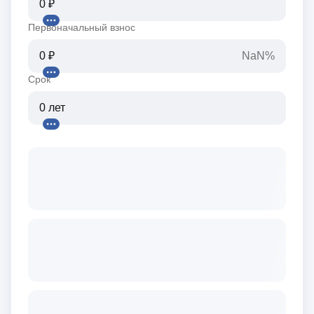
Первоначальный взнос
NaN%
Срок