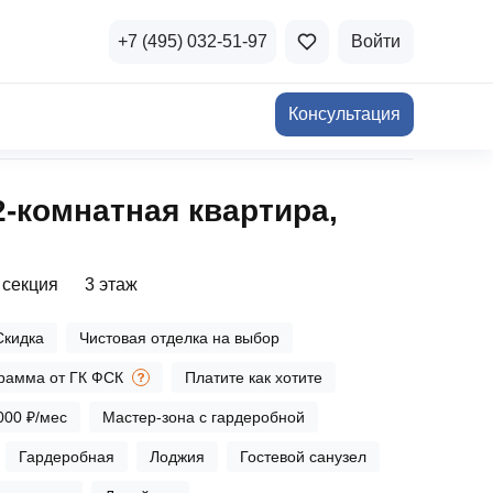
+7 (495) 032-51-97
Войти
Консультация
ичная недвижимость
2‑комнатная квартира,
а и продажа
Все акции
и скидки
 секция
3 этаж
стиции в коммерцию
Все акции
Скидка
Чистовая отделка на выбор
озможности для роста
рамма от ГК ФСК
Платите как хотите
000 ₽/мес
Мастер-зона с гардеробной
Гардеробная
Лоджия
Гостевой санузел
осы и ответы
 на популярные вопросы