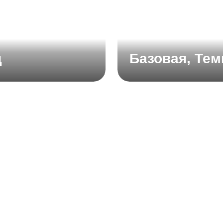
д
Базовая, Те