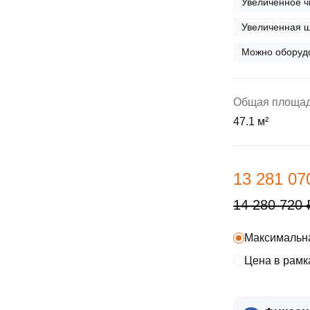
Увеличенное ч
ы
скидки
Субсидии
Увеличенная ш
Материнский капитал
Можно оборудо
Покупка онлайн
Общая площа
47.1 м²
13 281 07
14 280 720 
Максимальна
Цена в рамк