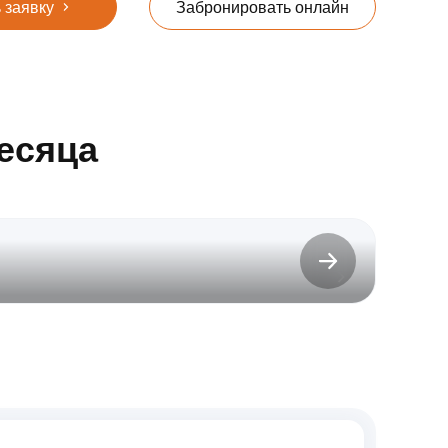
 заявку
Забронировать онлайн
есяца
до 31.