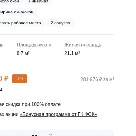
исло окон
Линейная
ирина окна/окон
вать рабочее место
2 санузла
дь
Площадь кухни
Жилая площадь
8.7 м²
21.1 м²
0 ₽
-7%
281 976 ₽ за м²
₽
я скидка при 100% оплате
ах акции
«Бонусная программа от ГК ФСК»