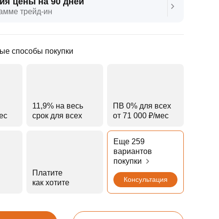
ия цены на 90 дней
амме трейд‑ин
ые способы покупки
11,9% на весь
ПВ 0% для всех
мес
срок для всех
от 71 000 ₽⁠/⁠мес
Еще 259
вариантов
покупки
Платите
Консультация
как хотите