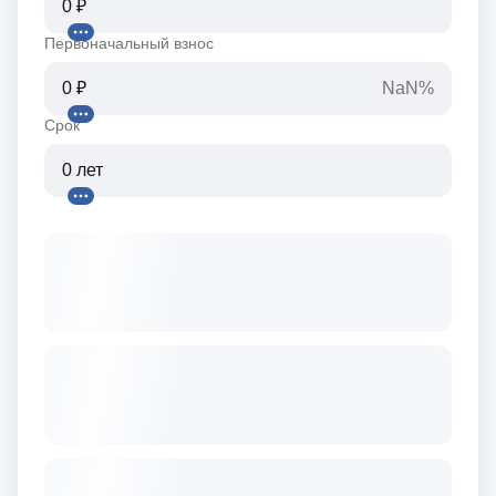
Первоначальный взнос
NaN%
Срок