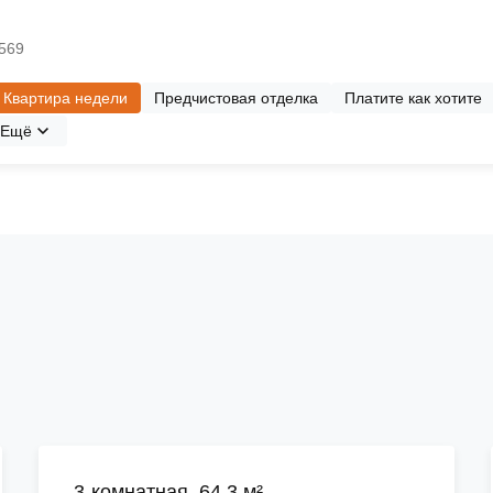
№569
Квартира недели
Предчистовая отделка
Платите как хотите
Ещё
3-комнатная, 64.3 м²