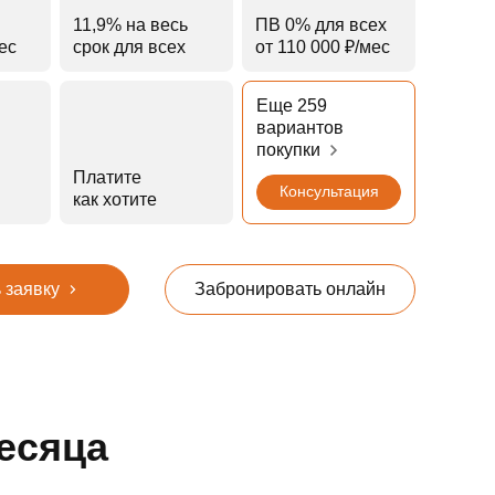
11,9% на весь
ПВ 0% для всех
мес
срок для всех
от 110 000 ₽⁠/⁠мес
Еще 259
вариантов
покупки
Платите
Консультация
как хотите
 заявку
Забронировать онлайн
есяца