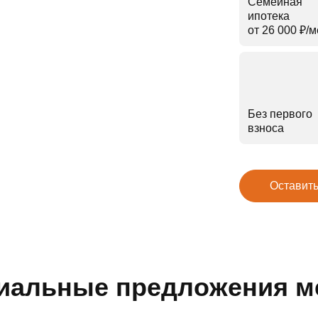
Семейная
ипотека
от 26 000 ₽⁠/⁠
Без первого
взноса
Оставить
иальные предложения м