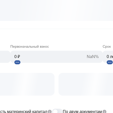
Первоначальный взнос
Срок
NaN%
сть материнский капитал
По двум документам