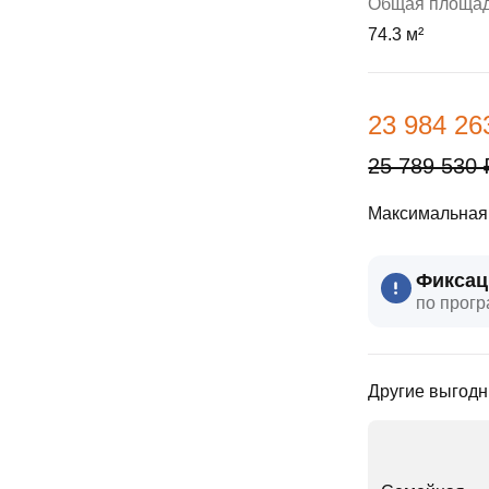
Общая площа
ы
скидки
Субсидии
74.3 м²
Материнский капитал
23 984 26
Покупка онлайн
25 789 530 
Максимальная 
Фиксац
по прогр
Другие выгодн