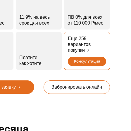
11,9% на весь
ПВ 0% для всех
мес
срок для всех
от 110 000 ₽⁠/⁠мес
Еще 259
вариантов
покупки
Платите
Консультация
как хотите
 заявку
Забронировать онлайн
есяца