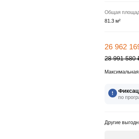
ы
скидки
Субсидии
Общая площа
81.3 м²
Материнский капитал
Покупка онлайн
26 962 16
28 991 580 
Максимальная 
Фиксац
по прогр
Другие выгодн