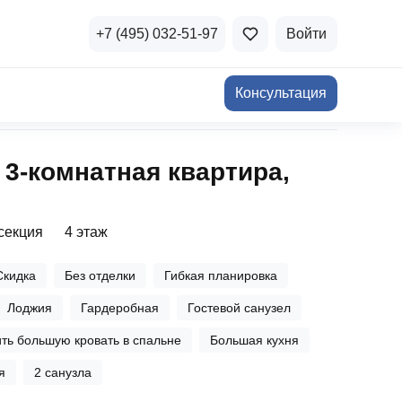
+7 (495) 032-51-97
Войти
Консультация
ичная недвижимость
 3‑комнатная квартира,
а и продажа
Все акции
и скидки
 секция
4 этаж
стиции в коммерцию
Все акции
Скидка
Без отделки
Гибкая планировка
озможности для роста
Лоджия
Гардеробная
Гостевой санузел
ть большую кровать в спальне
Большая кухня
я
2 санузла
осы и ответы
 на популярные вопросы