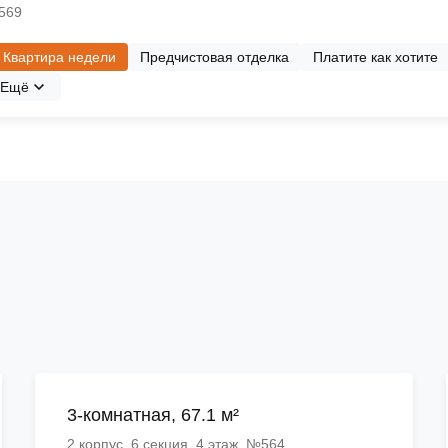
№569
Квартира недели
Предчистовая отделка
Платите как хотите
Ещё
3-комнатная, 67.1 м²
2 корпус, 6 секция, 4 этаж, №564