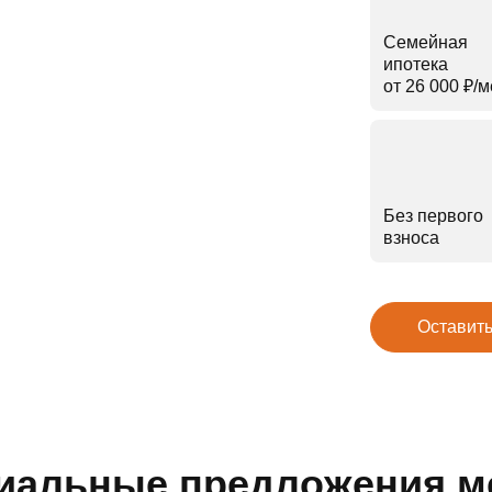
Семейная
ипотека
от 26 000 ₽⁠/⁠
Без первого
взноса
Оставить
иальные предложения м