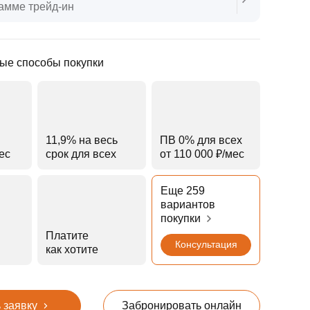
амме трейд‑ин
ые способы покупки
11,9% на весь
ПВ 0% для всех
мес
срок для всех
от 110 000 ₽⁠/⁠мес
Еще 259
вариантов
покупки
Платите
Консультация
как хотите
 заявку
Забронировать онлайн