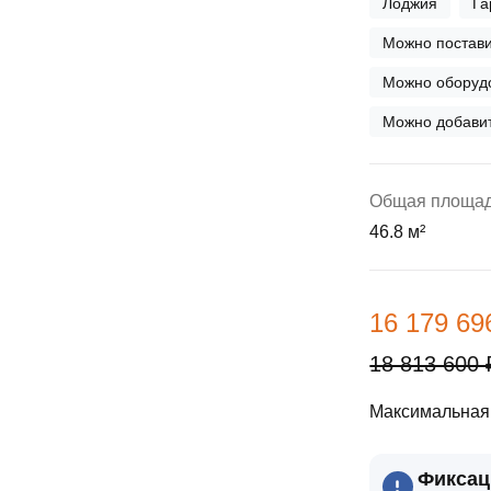
Лоджия
Га
ы
скидки
Субсидии
Можно постави
Материнский капитал
Можно оборудо
Можно добавит
Покупка онлайн
Общая площа
46.8 м²
16 179 69
18 813 600 
Максимальная 
Фиксац