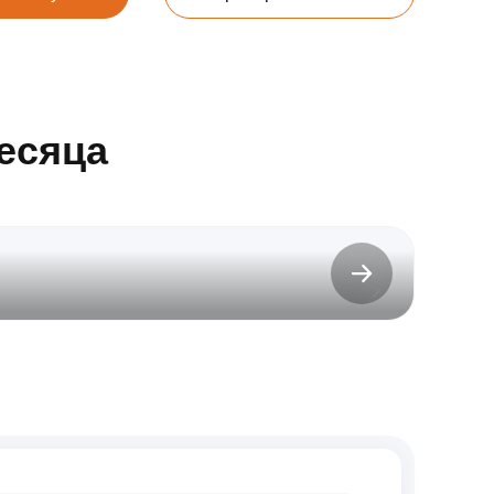
есяца
до 31.