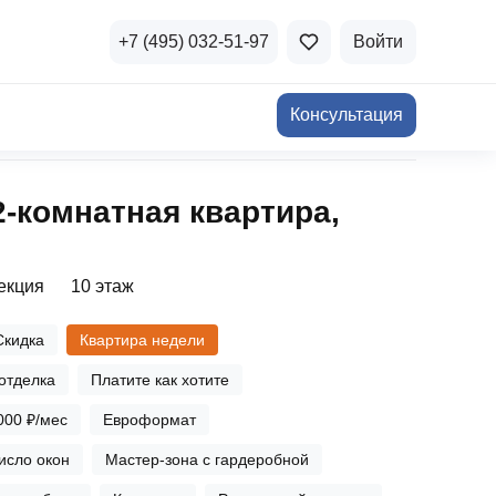
+7 (495) 032-51-97
Войти
Консультация
ичная недвижимость
2‑комнатная квартира,
а и продажа
Все акции
и скидки
секция
10 этаж
стиции в коммерцию
Все акции
Скидка
Квартира недели
озможности для роста
отделка
Платите как хотите
000 ₽/мес
Евроформат
исло окон
Мастер-зона с гардеробной
осы и ответы
 на популярные вопросы