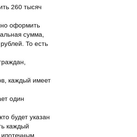
ить 260 тысяч
жно оформить
мальная сумма,
рублей. То есть
граждан,
в, каждый имеет
.
ает один
кто будет указан
ть каждый
о ипотечным