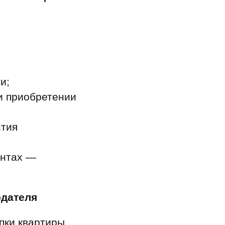
и;
и приобретении
стия
ентах —
одателя
пки квартиры.