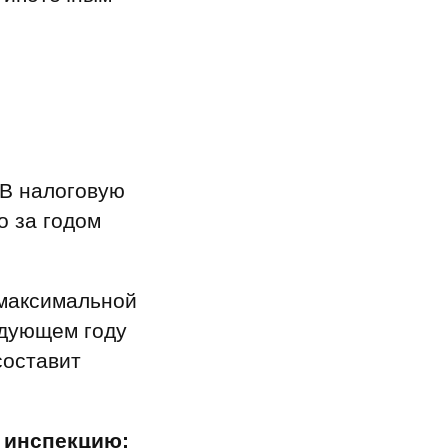
 В налоговую
о за годом
 максимальной
едующем году
составит
 инспекцию: