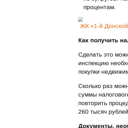
процентам.
ЖК «1-й Донско
Как получить н
Сделать это мож
инспекцию необх
покупки недвижи
Сколько раз мож
суммы налогового
повторить процед
260 тысяч рублей
Документы, нео