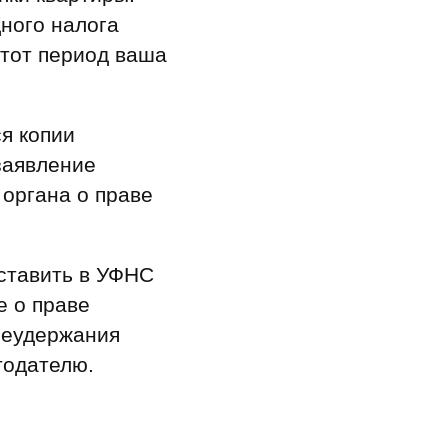
ного налога
этот период ваша
я копии
заявление
органа о праве
ставить в УФНС
е о праве
неудержания
тодателю.