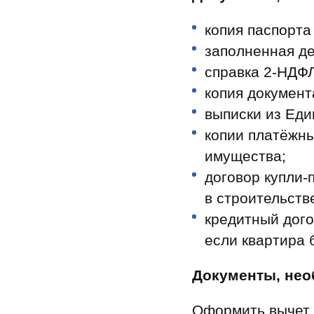
копия паспорта
заполненная д
справка 2‑НДФЛ
копия документ
выписки из Еди
копии платёжн
имущества;
договор купли‑
в строительств
кредитный дого
если квартира 
Документы, нео
Оформить вычет 