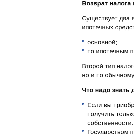
Ипотека по двум документам
новостройки
квартир
Возврат налога 
Рефинансирование
Существует два 
ипотечных средст
основной;
по ипотечным п
Второй тип налог
но и по обычном
Что надо знать
Если вы приобр
получить тольк
собственности.
Государством 