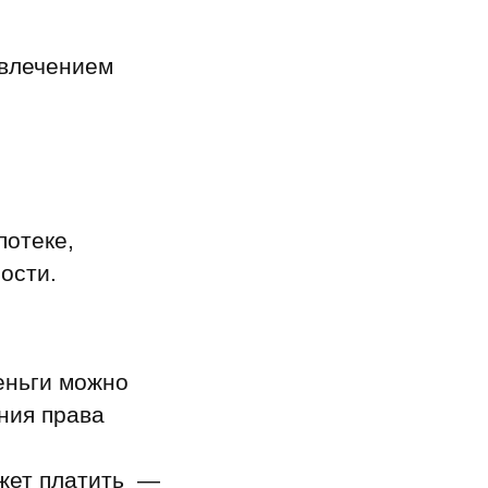
ивлечением
потеке,
ости.
еньги можно
ния права
жет платить —