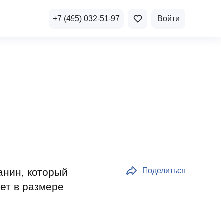
+7 (495) 032-51-97
Войти
ичная недвижимость
а и продажа
Все акции
и скидки
стиции в коммерцию
Все акции
озможности для роста
анин, который
Поделиться
ет в размере
осы и ответы
 на популярные вопросы