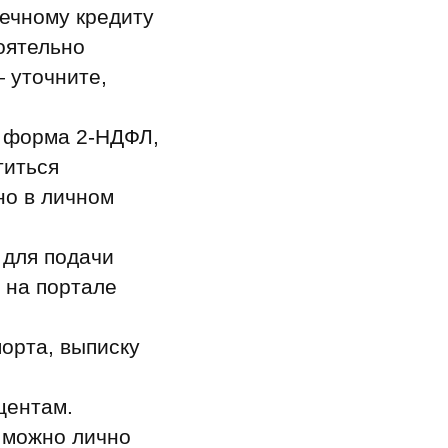
течному кредиту
оятельно
 уточните,
я форма 2‑НДФЛ,
титься
но в личном
 для подачи
и на портале
орта, выписку
центам.
 можно лично