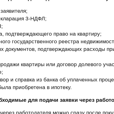
 заявителя;
екларация 3‑НДФЛ;
;
а, подтверждающего право на квартиру;
ного государственного реестра недвижимост
ых документов, подтверждающих расходы пр
продажи квартиры или договор долевого уча
е;
вор и справка из банка об уплаченных проц
была приобретена в ипотеку.
бходимые для подачи заявки через работ
через работодателя можно сразу после поку