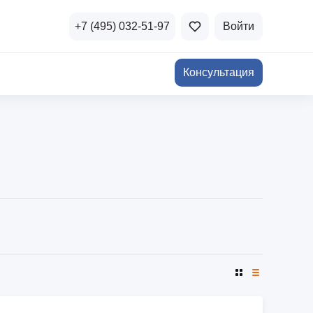
+7 (495) 032-51-97
Войти
Консультация
ичная недвижимость
а и продажа
Все акции
и скидки
стиции в коммерцию
Все акции
озможности для роста
осы и ответы
 на популярные вопросы