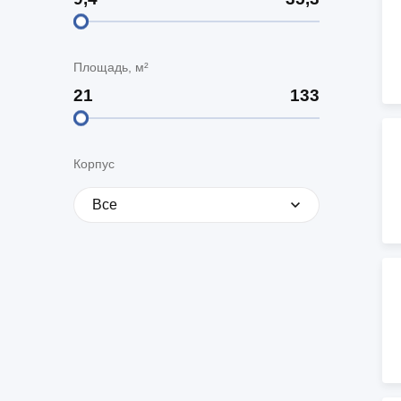
Ипотека по двум документам
новостройки
квартир
Рефинансирование
Площадь, м²
Корпус
Все