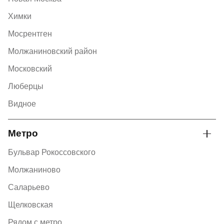
Химки
Мосрентген
Молжаниновский район
Московский
Люберцы
Видное
Метро
Бульвар Рокоссовского
Молжаниново
Саларьево
Щелковская
Рядом с метро