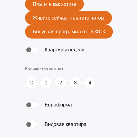
Ипотека по двум документам
новостройки
квартир
Платите как хотите
Рефинансирование
Живите сейчас - платите потом
Бонусная программа от ГК ФСК
Квартиры недели
Количество комнат
C
1
2
3
4
Евроформат
Видовая квартира