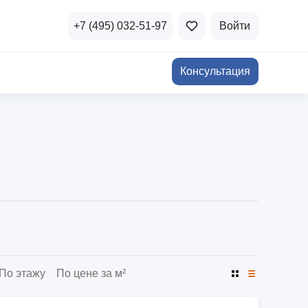
+7 (495) 032-51-97
Войти
Консультация
ичная недвижимость
а и продажа
Все акции
и скидки
стиции в коммерцию
Все акции
озможности для роста
По этажу
По цене за м²
осы и ответы
 на популярные вопросы