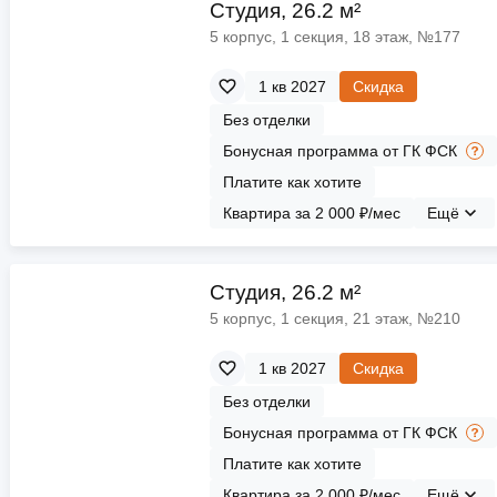
ы
скидки
Cтудия, 26.2 м²
Субсидии
5 корпус, 1 секция, 18 этаж, №177
Материнский капитал
1 кв 2027
Скидка
Без отделки
Покупка онлайн
Бонусная программа от ГК ФСК
Платите как хотите
Квартира за 2 000 ₽/мес
Ещё
Cтудия, 26.2 м²
5 корпус, 1 секция, 21 этаж, №210
1 кв 2027
Скидка
Без отделки
Бонусная программа от ГК ФСК
Платите как хотите
Квартира за 2 000 ₽/мес
Ещё