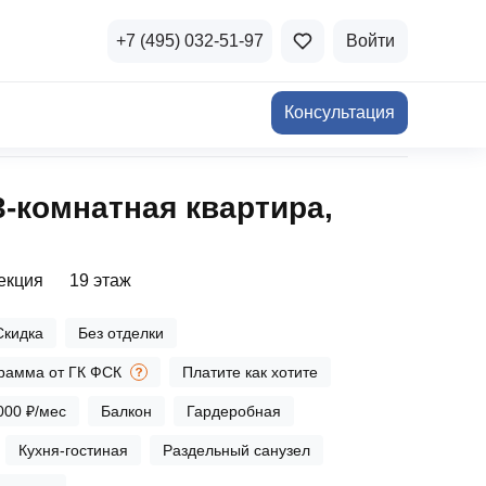
+7 (495) 032-51-97
Войти
Консультация
ичная недвижимость
3‑комнатная квартира,
а и продажа
Все акции
и скидки
секция
19 этаж
стиции в коммерцию
Все акции
Скидка
Без отделки
озможности для роста
рамма от ГК ФСК
Платите как хотите
000 ₽/мес
Балкон
Гардеробная
Кухня-гостиная
Раздельный санузел
осы и ответы
 на популярные вопросы