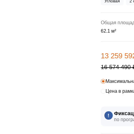
Угловая
2 
ы
скидки
Субсидии
Материнский капитал
Общая площа
62.1 м²
Покупка онлайн
13 259 59
16 574 490 
Максимальна
Цена в рамк
Фиксац
по прогр