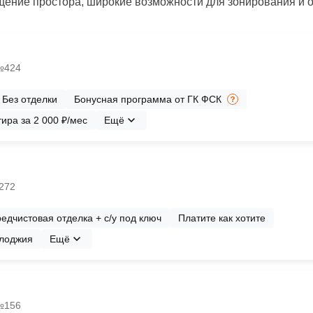
ение простора, широкие возможности для зонирования и 
 №424
Без отделки
Бонусная программа от ГК ФСК
ира за 2 000 ₽/мес
Ещё
№272
едчистовая отделка + с/у под ключ
Платите как хотите
лоджия
Ещё
 №156