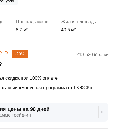
санузла
дь
Площадь кухни
Жилая площадь
8.7 м²
40.5 м²
2 ₽
-20%
213 520 ₽ за м²
₽
я скидка при 100% оплате
ах акции
«Бонусная программа от ГК ФСК»
ия цены на 90 дней
амме трейд‑ин