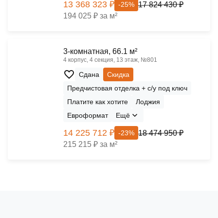
13 368 323 ₽
17 824 430 ₽
-25%
194 025 ₽ за м²
3-комнатная, 66.1 м²
4 корпус, 4 секция, 13 этаж, №801
Сдана
Скидка
Предчистовая отделка + с/у под ключ
Платите как хотите
Лоджия
Евроформат
Ещё
14 225 712 ₽
18 474 950 ₽
-23%
215 215 ₽ за м²