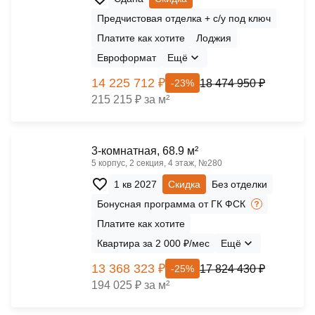
Предчистовая отделка + с/у под ключ
Платите как хотите
Лоджия
Евроформат
Ещё
14 225 712 ₽
18 474 950 ₽
-23%
215 215 ₽ за м²
3-комнатная, 68.9 м²
5 корпус, 2 секция, 4 этаж, №280
1 кв 2027
Скидка
Без отделки
Бонусная программа от ГК ФСК
Платите как хотите
Квартира за 2 000 ₽/мес
Ещё
13 368 323 ₽
17 824 430 ₽
-25%
194 025 ₽ за м²