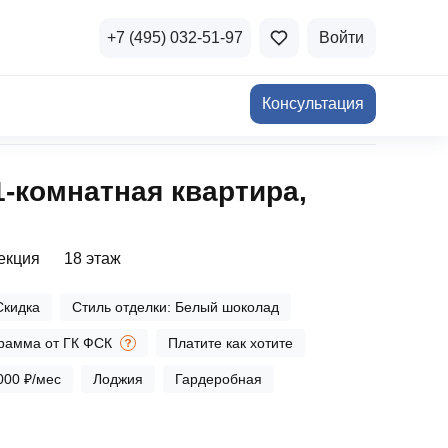
+7 (495) 032-51-97
Войти
Консультация
ичная недвижимость
1‑комнатная квартира,
а и продажа
Все акции
и скидки
секция
18 этаж
стиции в коммерцию
Все акции
Скидка
Стиль отделки: Белый шоколад
озможности для роста
рамма от ГК ФСК
Платите как хотите
000 ₽/мес
Лоджия
Гардеробная
осы и ответы
 на популярные вопросы