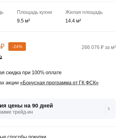
дь
Площадь кухни
Жилая площадь
9.5 м²
14.4 м²
 ₽
-24%
266 076 ₽ за м²
₽
я скидка при 100% оплате
ах акции
«Бонусная программа от ГК ФСК»
ия цены на 90 дней
амме трейд‑ин
ые способы покупки