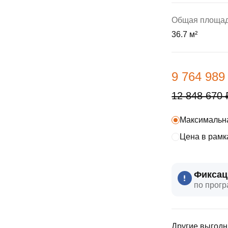
ы
скидки
Субсидии
Общая площа
36.7 м²
Материнский капитал
Покупка онлайн
9 764 989
12 848 670 
Максимальна
Цена в рамк
Фиксац
по прогр
Другие выгодн