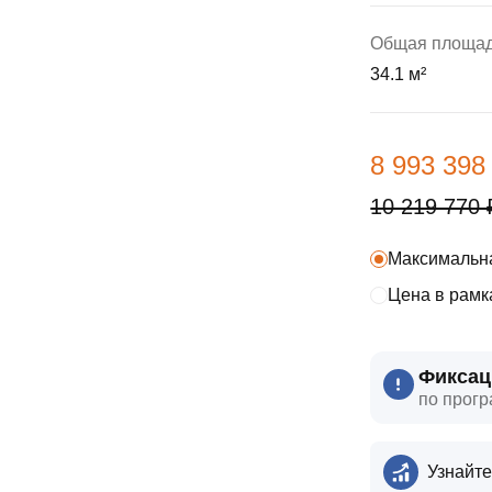
ы
скидки
Субсидии
Общая площа
34.1 м²
Материнский капитал
Покупка онлайн
8 993 398
10 219 770 
Максимальна
Цена в рамк
Фиксац
по прогр
Узнайте