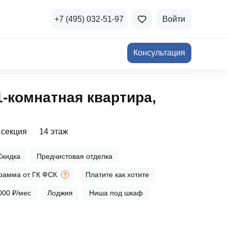
+7 (495) 032-51-97
Войти
Консультация
ичная недвижимость
1‑комнатная квартира,
а и продажа
Все акции
и скидки
 секция
14 этаж
стиции в коммерцию
Все акции
Скидка
Предчистовая отделка
озможности для роста
рамма от ГК ФСК
Платите как хотите
000 ₽/мес
Лоджия
Ниша под шкаф
осы и ответы
 на популярные вопросы