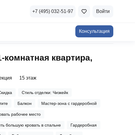
+7 (495) 032-51-97
Войти
Консультация
ичная недвижимость
1‑комнатная квартира,
а и продажа
Все акции
и скидки
секция
15 этаж
стиции в коммерцию
Все акции
Скидка
Стиль отделки: Чизкейк
озможности для роста
тите
Балкон
Мастер-зона с гардеробной
вать рабочее место
ть большую кровать в спальне
Гардеробная
осы и ответы
 на популярные вопросы