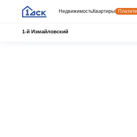
Недвижимость
Квартиры
Платите
1-й Измайловский
Главная
1‑й Измайловский
Выбрать квартиру
№ 16
Страхование ипотеки
О компании
Ипотека
О компании
Поиск арендатора для
Ипотечные программы
История
коммерческой недвижимости
Калькулятор ипотеки
Коммерч
Для акционеров
Семейная ипотека
недвижи
Вторичная недвижимость
Тендеры
IT‑ипотека
Реализация оборудования и ТМЦ
Стандартная ипотека
Новости
Ипотека траншами
Военная ипотека
Ипотека на коммерцию
Все
Готовые