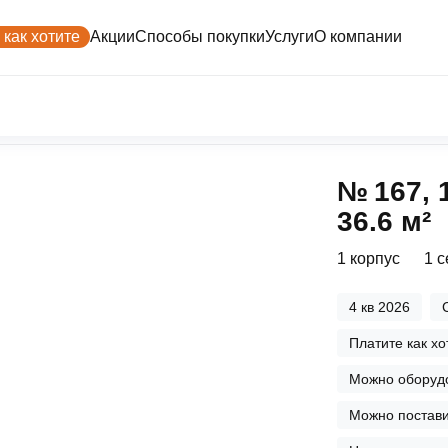
 как хотите
Акции
Способы покупки
Услуги
О компании
7, 1-комнатная, 36.6 м²
Трейд-ин
Контакты
Рассрочка
Втор
№ 167, 
Переуступка
Покупк
Программы рассрочки
Поддержка
36.6 м²
Платите как хотите
еская
Купите сейчас — платите потом
1 корпус
1 
мость
Живите сейчас — платите потом
Инве
4 кв 2026
Ваши в
Рассрочка для беременных
Платите как хо
Рассрочка на паркинг
Можно оборудо
Рассрочка на кладовые
Можно постави
Вопр
Трейд-ин
Акции и
Ответы