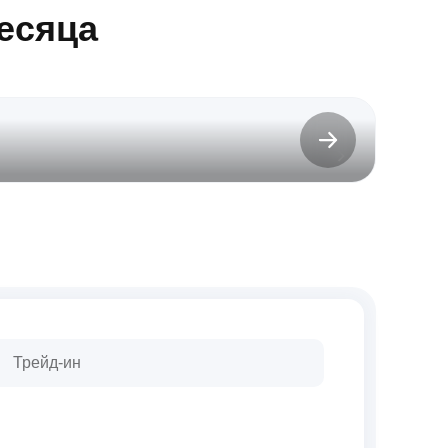
есяца
до 31.
Трейд-ин