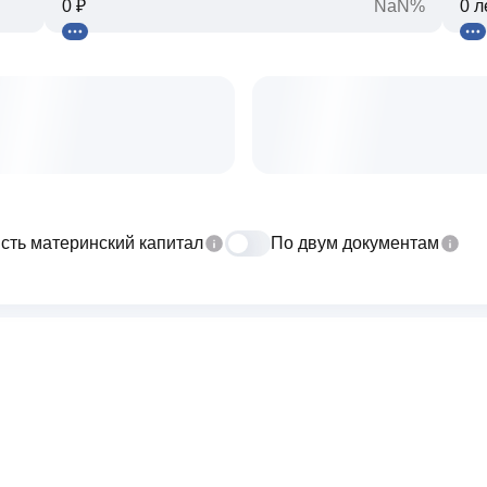
NaN%
сть материнский капитал
По двум документам