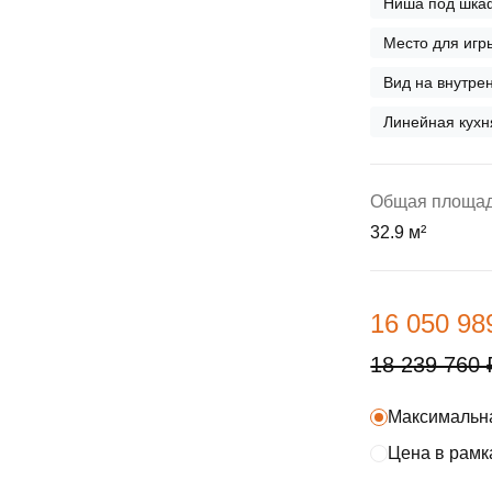
Ниша под шка
ы
скидки
Субсидии
Место для игр
Материнский капитал
Вид на внутр
Линейная кухн
Покупка онлайн
Общая площа
32.9 м²
16 050 98
18 239 760 
Максимальна
Цена в рамк