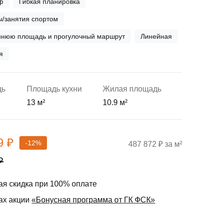
ф
Гибкая планировка
ы/занятия спортом
еннюю площадь и прогулочный маршрут
Линейная
я
дь
Площадь кухни
Жилая площадь
13 м²
10.9 м²
9 ₽
-12%
487 872 ₽ за м²
₽
я скидка при 100% оплате
ах акции
«Бонусная программа от ГК ФСК»