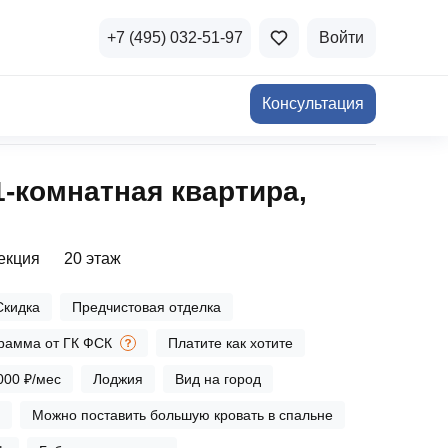
+7 (495) 032-51-97
Войти
Консультация
ичная недвижимость
1‑комнатная квартира,
а и продажа
Все акции
и скидки
секция
20 этаж
стиции в коммерцию
Все акции
Скидка
Предчистовая отделка
озможности для роста
рамма от ГК ФСК
Платите как хотите
000 ₽/мес
Лоджия
Вид на город
я
Можно поставить большую кровать в спальне
осы и ответы
 на популярные вопросы