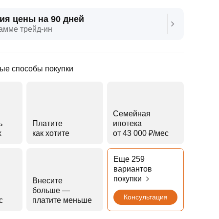
ия цены на 90 дней
амме трейд‑ин
ые способы покупки
Семейная
ь
Платите
ипотека
х
как хотите
от 43 000 ₽⁠/⁠мес
Еще 259
вариантов
покупки
Внесите
больше —
Консультация
с
платите меньше