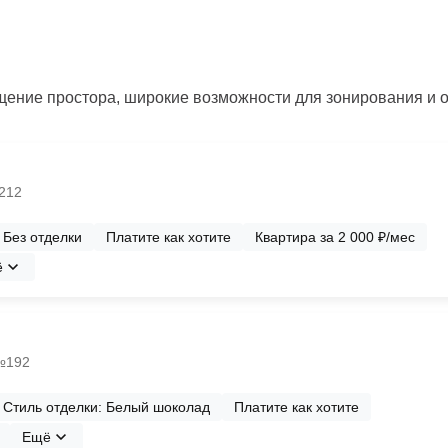
ение простора, широкие возможности для зонирования и 
№212
Без отделки
Платите как хотите
Квартира за 2 000 ₽/мес
ё
 №192
Стиль отделки: Белый шоколад
Платите как хотите
Ещё