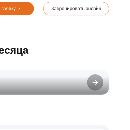
 заявку
Забронировать онлайн
есяца
до 31.