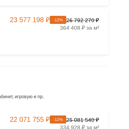
23 577 198 ₽
26 792 270 ₽
-12%
364 408 ₽ за м²
инет, игровую и пр.
22 071 755 ₽
25 081 540 ₽
-12%
334 928 ₽ за м²