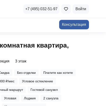
+7 (495) 032-51-97
Войти
Консультация
ичная недвижимость
‑комнатная квартира,
а и продажа
Все акции
и скидки
секция
3 этаж
стиции в коммерцию
Все акции
Скидка
Без отделки
Платите как хотите
озможности для роста
000 ₽/мес
Угловое остекление
очный маршрут
Гостевой санузел
Угловая
Лоджия
2 санузла
осы и ответы
 на популярные вопросы