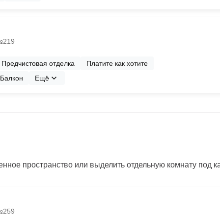
 №219
Предчистовая отделка
Платите как хотите
Балкон
Ещё
нное пространство или выделить отдельную комнату под каб
 №259