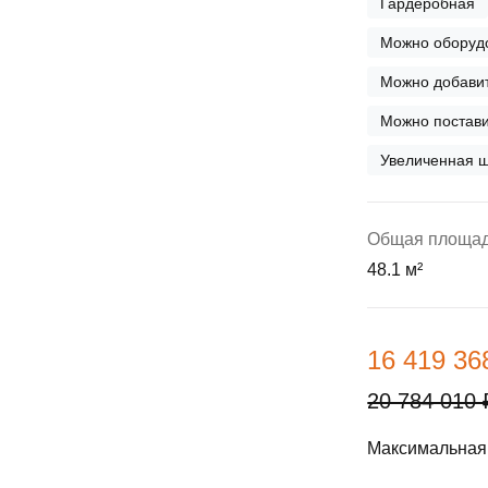
Гардеробная
ы
скидки
Субсидии
Можно оборудо
Материнский капитал
Можно добавит
Можно постави
Покупка онлайн
Увеличенная ш
Общая площа
48.1 м²
16 419 36
20 784 010 
Максимальная 