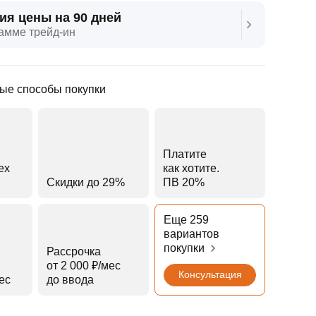
ия цены на 90 дней
амме трейд‑ин
ые способы покупки
Платите
ех
как хотите.
Скидки до 29%
ПВ 20%
Еще 259
вариантов
покупки
Рассрочка
от 2 000 ₽⁠/⁠мес
Консультация
мес
до ввода