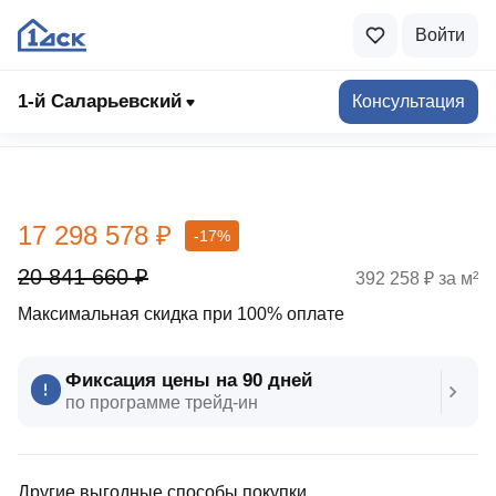
Войти
1-й Саларьевский
Консультация
Выбрать квартиру
17 298 578 ₽
-17%
20 841 660 ₽
392 258 ₽ за м²
Максимальная скидка при 100% оплате
Фиксация цены на 90 дней
по программе трейд‑ин
Другие выгодные способы покупки