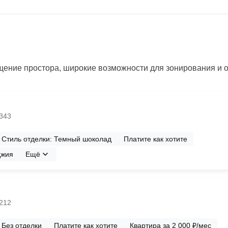
ение простора, широкие возможности для зонирования и 
№343
Стиль отделки: Темный шоколад
Платите как хотите
джия
Ещё
№212
Без отделки
Платите как хотите
Квартира за 2 000 ₽/мес