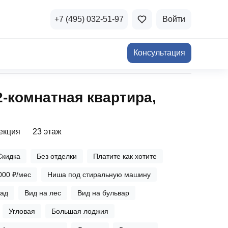
+7 (495) 032-51-97
Войти
Консультация
ичная недвижимость
2‑комнатная квартира,
а и продажа
Все акции
и скидки
секция
23 этаж
стиции в коммерцию
Все акции
Скидка
Без отделки
Платите как хотите
озможности для роста
000 ₽/мес
Ниша под стиральную машину
над
Вид на лес
Вид на бульвар
Угловая
Большая лоджия
осы и ответы
 на популярные вопросы