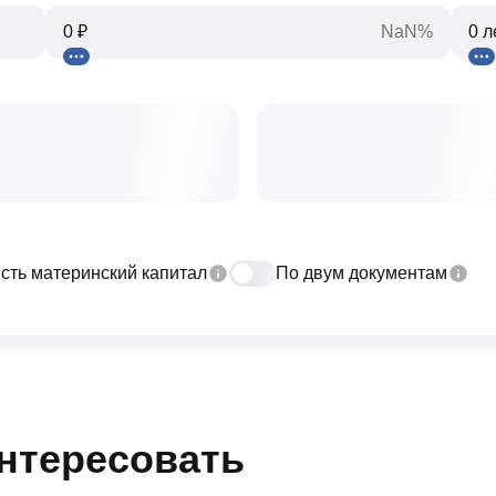
NaN%
сть материнский капитал
По двум документам
интересовать