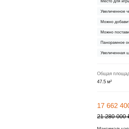
Место для игр
ы
скидки
Субсидии
Увеличенное ч
Материнский капитал
Можно добавит
Можно постави
Покупка онлайн
Панорамное о
Увеличенная ш
Общая площа
47.5 м²
17 662 40
21 280 000 
Максимальная 