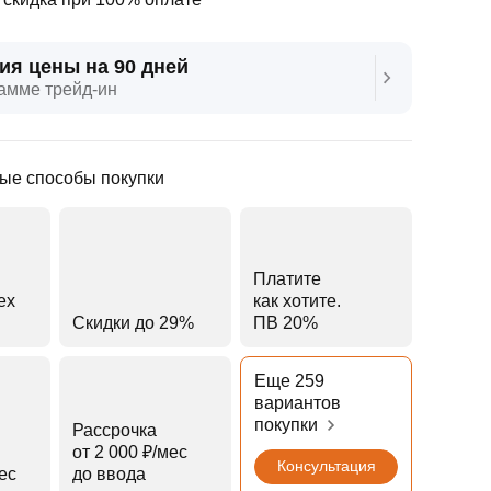
ия цены на 90 дней
амме трейд‑ин
ые способы покупки
Платите
ех
как хотите.
Скидки до 29%
ПВ 20%
Еще 259
вариантов
покупки
Рассрочка
от 2 000 ₽⁠/⁠мес
Консультация
мес
до ввода