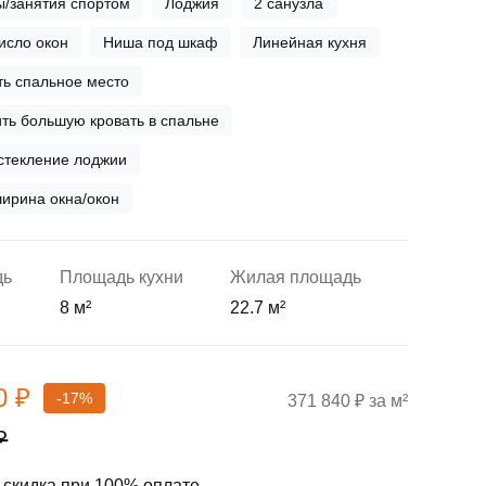
ы/занятия спортом
Лоджия
2 санузла
исло окон
Ниша под шкаф
Линейная кухня
ь спальное место
ть большую кровать в спальне
стекление лоджии
ирина окна/окон
дь
Площадь кухни
Жилая площадь
8 м²
22.7 м²
0 ₽
-17%
371 840 ₽ за м²
₽
скидка при 100% оплате