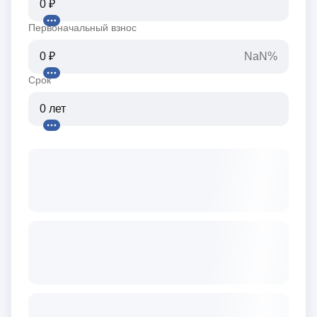
Первоначальный взнос
NaN%
Срок