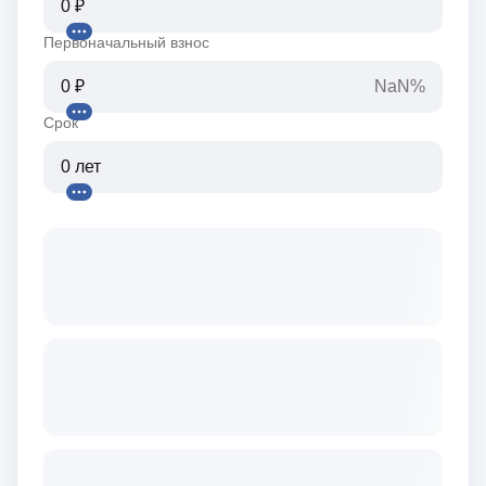
Первоначальный взнос
NaN%
Срок