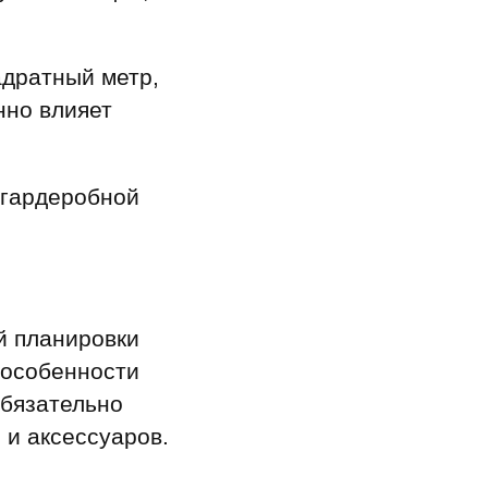
адратный метр,
нно влияет
 гардеробной
й планировки
 особенности
обязательно
 и аксессуаров.