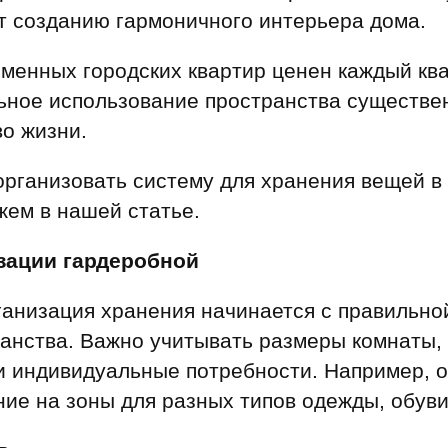
ы
скидки
ет созданию гармоничного интерьера дома.
Субсидии
еменных городских квартир ценен каждый кв
Материнский капитал
ьное использование пространства существе
Покупка онлайн
о жизни.
организовать систему для хранения вещей в
жем в нашей статье.
зации гардеробной
анизация хранения начинается с правильно
ранства. Важно учитывать размеры комнаты,
и индивидуальные потребности. Например, 
ие на зоны для разных типов одежды, обуви