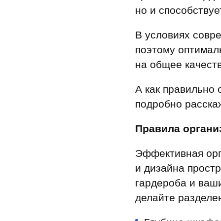
Ипотека по двум документам
новостройки
квартир
но и способству
Рефинансирование
В условиях совр
поэтому оптимал
на общее качеств
А как правильно 
подробно расска
Правила органи
Эффективная орг
и дизайна прост
гардероба и ваш
делайте разделен