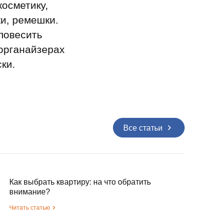
косметику,
и, ремешки.
повесить
 органайзерах
ки.
Все статьи
Как выбрать квартиру: на что обратить
внимание?
Читать статью