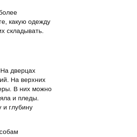
 более
те, какую одежду
их складывать.
 На дверцах
ий. На верхних
еры. В них можно
яла и пледы.
 и глубину
особам