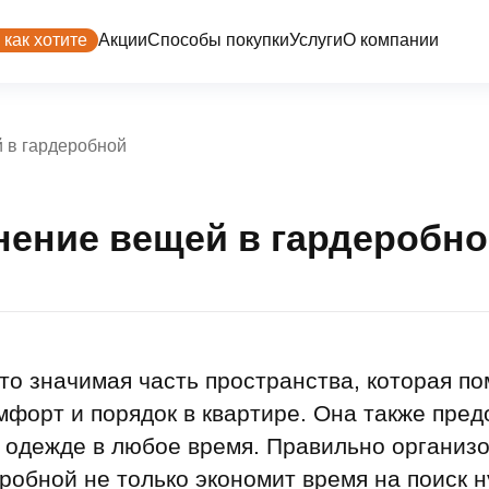
 как хотите
Акции
Способы покупки
Услуги
О компании
й в гардеробной
Трейд-ин
Контакты
Рассрочка
Втор
Переуступка
Покупк
Программы рассрочки
Поддержка
нение вещей в гардеробн
Платите как хотите
еская
Купите сейчас — платите потом
мость
Живите сейчас — платите потом
Инве
Ваши в
Рассрочка для беременных
о значимая часть пространства, которая по
Рассрочка на паркинг
форт и порядок в квартире. Она также пред
Рассрочка на кладовые
к одежде в любое время. Правильно организ
Вопр
Трейд-ин
Акции и
робной не только экономит время на поиск 
Ответы