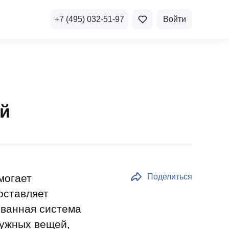
+7 (495) 032-51-97
Войти
ичная недвижимость
а и продажа
ой
Все акции
и скидки
стиции в коммерцию
Все акции
озможности для роста
могает
Поделиться
оставляет
ованная система
осы и ответы
нужных вещей,
 на популярные вопросы