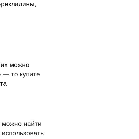
ерекладины,
 их можно
е — то купите
та
ы можно найти
 использовать