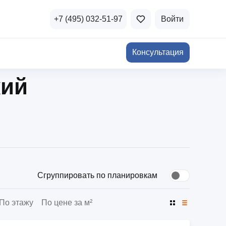
+7 (495) 032-51-97
Войти
Консультация
кий
ичная недвижимость
а и продажа
Все акции
и скидки
стиции в коммерцию
Все акции
озможности для роста
Сгруппировать по планировкам
По этажу
По цене за м²
осы и ответы
 на популярные вопросы