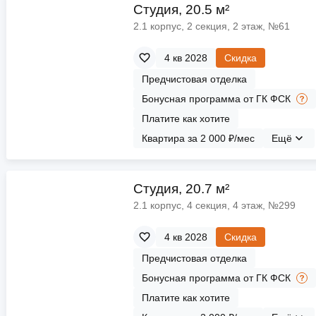
ы
скидки
Cтудия, 20.5 м²
Субсидии
2.1 корпус, 2 секция, 2 этаж, №61
Материнский капитал
4 кв 2028
Скидка
Предчистовая отделка
Покупка онлайн
Бонусная программа от ГК ФСК
Платите как хотите
Квартира за 2 000 ₽/мес
Ещё
Cтудия, 20.7 м²
2.1 корпус, 4 секция, 4 этаж, №299
4 кв 2028
Скидка
Предчистовая отделка
Бонусная программа от ГК ФСК
Платите как хотите