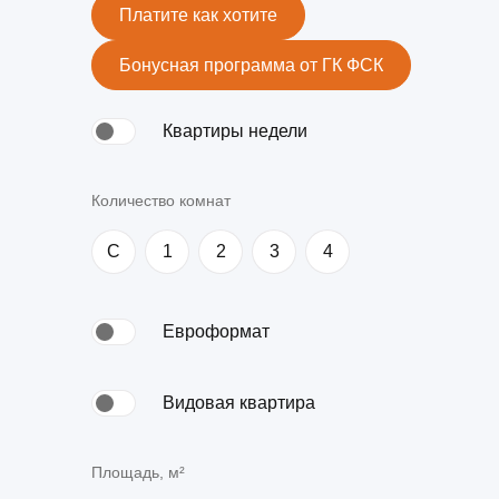
Ипотека по двум документам
новостройки
квартир
Платите как хотите
Рефинансирование
Бонусная программа от ГК ФСК
Квартиры недели
Количество комнат
C
1
2
3
4
Евроформат
Видовая квартира
Площадь, м²