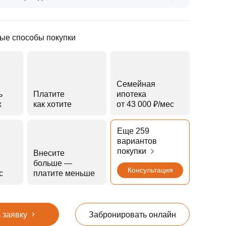
ые способы покупки
Семейная
ь
Платите
ипотека
х
как хотите
от 43 000 ₽⁠/⁠мес
Еще 259
вариантов
покупки
Внесите
больше —
Консультация
с
платите меньше
 заявку
Забронировать онлайн