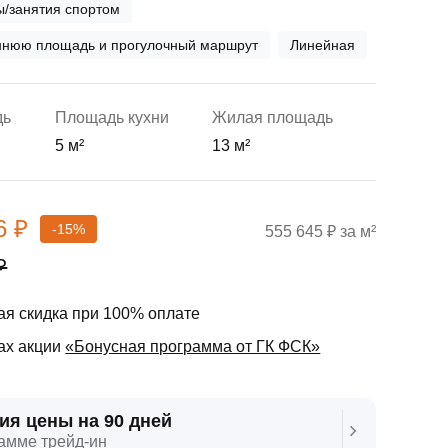
ы/занятия спортом
еннюю площадь и прогулочный маршрут
Линейная
дь
Площадь кухни
Жилая площадь
5 м²
13 м²
6 ₽
-15%
555 645 ₽ за м²
₽
я скидка при 100% оплате
ах акции
«Бонусная программа от ГК ФСК»
ия цены на 90 дней
амме трейд‑ин