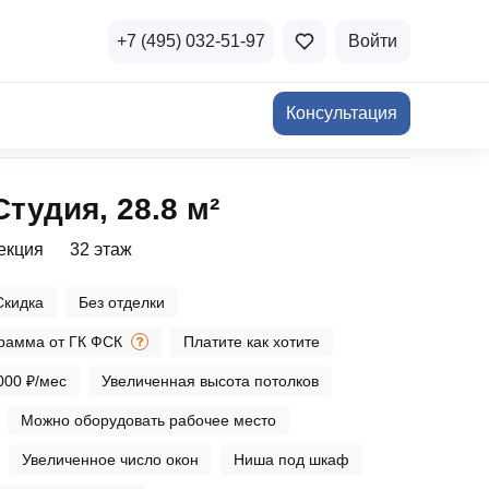
+7 (495) 032-51-97
Войти
Консультация
ичная недвижимость
Студия, 28.8 м²
а и продажа
Все акции
секция
32 этаж
и скидки
Скидка
Без отделки
стиции в коммерцию
Все акции
рамма от ГК ФСК
Платите как хотите
озможности для роста
000 ₽/мес
Увеличенная высота потолков
Можно оборудовать рабочее место
осы и ответы
Увеличенное число окон
Ниша под шкаф
 на популярные вопросы