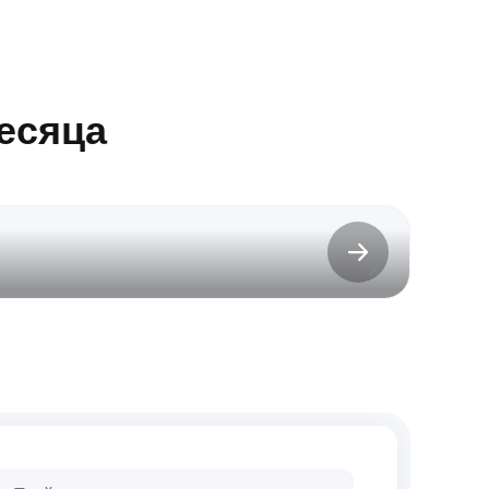
есяца
до 31.