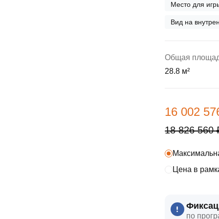
ы
скидки
Место для игр
Субсидии
Вид на внутр
Материнский капитал
Общая площа
Покупка онлайн
28.8 м²
16 002 57
18 826 560 
Максимальна
Цена в рамк
Фиксац
по прогр