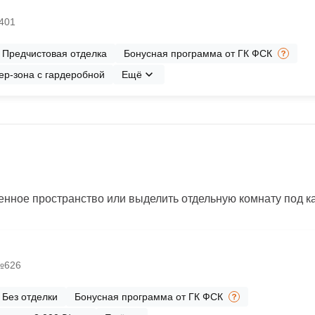
№401
Предчистовая отделка
Бонусная программа от ГК ФСК
ер-зона с гардеробной
Ещё
нное пространство или выделить отдельную комнату под каб
 №626
Без отделки
Бонусная программа от ГК ФСК