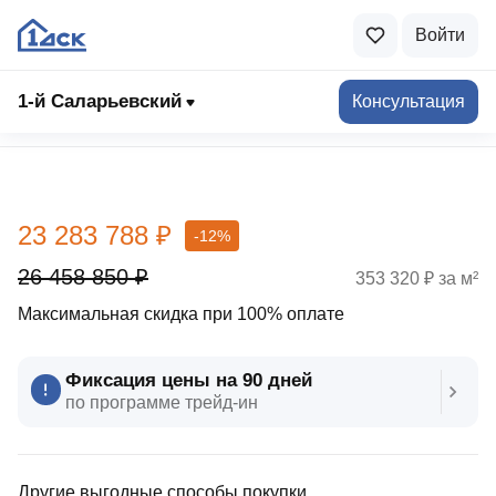
Войти
1-й Саларьевский
Консультация
Выбрать квартиру
23 283 788 ₽
-12%
26 458 850 ₽
353 320 ₽ за м²
Максимальная скидка при 100% оплате
Фиксация цены на 90 дней
по программе трейд‑ин
Другие выгодные способы покупки